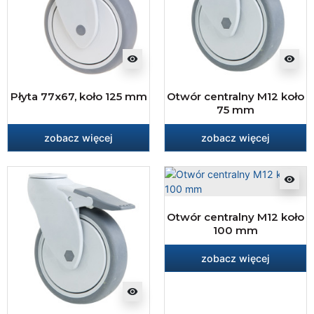
visibility
visibility
Płyta 77x67, koło 125 mm
Otwór centralny M12 koło
75 mm
zobacz więcej
zobacz więcej
visibility
Otwór centralny M12 koło
100 mm
zobacz więcej
visibility