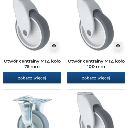
visibility
visibility
Otwór centralny M12, koło
Otwór centralny M12, koło
75 mm
100 mm
zobacz więcej
zobacz więcej