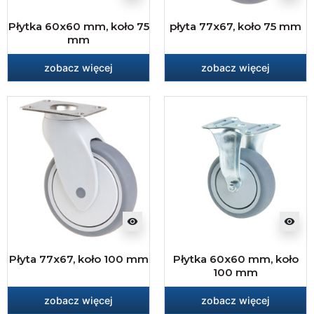
Płytka 60x60 mm, koło 75
płyta 77x67, koło 75 mm
mm
zobacz więcej
zobacz więcej
visibility
visibility
Płyta 77x67, koło 100 mm
Płytka 60x60 mm, koło
100 mm
zobacz więcej
zobacz więcej