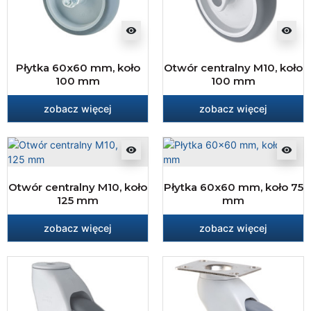
visibility
visibility
Płytka 60x60 mm, koło
Otwór centralny M10, koło
100 mm
100 mm
zobacz więcej
zobacz więcej
visibility
visibility
Otwór centralny M10, koło
Płytka 60x60 mm, koło 75
125 mm
mm
zobacz więcej
zobacz więcej