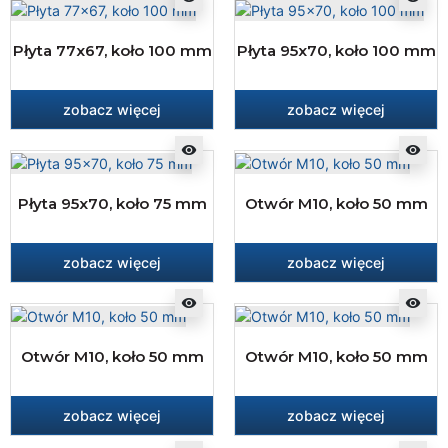
Płyta 77x67, koło 100 mm
Płyta 95x70, koło 100 mm
zobacz więcej
zobacz więcej
visibility
visibility
Płyta 95x70, koło 75 mm
Otwór M10, koło 50 mm
zobacz więcej
zobacz więcej
visibility
visibility
Otwór M10, koło 50 mm
Otwór M10, koło 50 mm
zobacz więcej
zobacz więcej