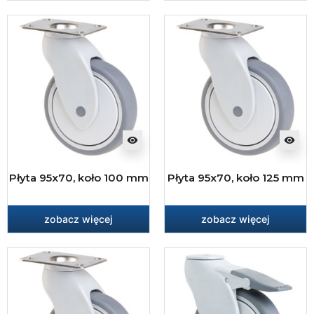
visibility
visibility
Płyta 95x70, koło 100 mm
Płyta 95x70, koło 125 mm
zobacz więcej
zobacz więcej