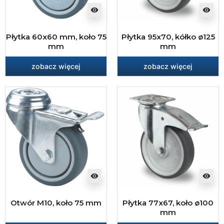
visibility
visibility
Płytka 60x60 mm, koło 75
Płytka 95x70, kółko ø125
mm
mm
zobacz więcej
zobacz więcej
visibility
visibility
Otwór M10, koło 75 mm
Płytka 77x67, koło ø100
mm