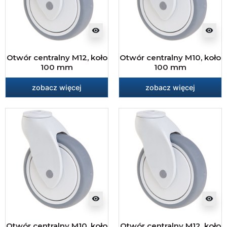
visibility
visibility
Otwór centralny M12, koło
Otwór centralny M10, koło
100 mm
100 mm
zobacz więcej
zobacz więcej
visibility
visibility
Otwór centralny M10, koło
Otwór centralny M12, koło