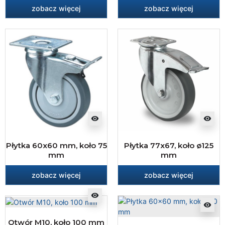
zobacz więcej
zobacz więcej
visibility
visibility
Płytka 60x60 mm, koło 75
Płytka 77x67, koło ø125
mm
mm
zobacz więcej
zobacz więcej
visibility
visibility
Otwór M10, koło 100 mm