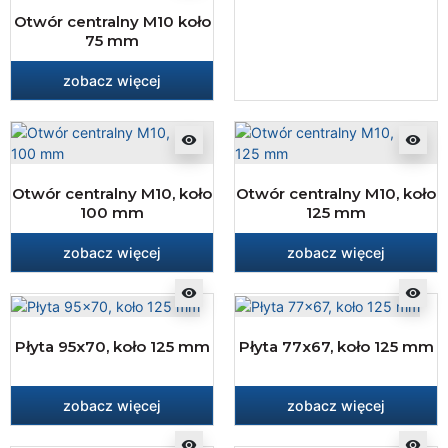
Otwór centralny M10 koło
75 mm
zobacz więcej
visibility
visibility
Otwór centralny M10, koło
Otwór centralny M10, koło
100 mm
125 mm
zobacz więcej
zobacz więcej
visibility
visibility
Płyta 95x70, koło 125 mm
Płyta 77x67, koło 125 mm
zobacz więcej
zobacz więcej
visibility
visibility