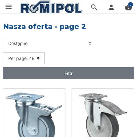
menu
0
search
person
shopping_basket
Nasza oferta - page 2
Filtr