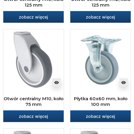
125 mm
125 mm
zobacz więcej
zobacz więcej
visibility
visibility
Otwór centralny M10, koło
Płytka 60x60 mm, koło
75 mm
100 mm
zobacz więcej
zobacz więcej