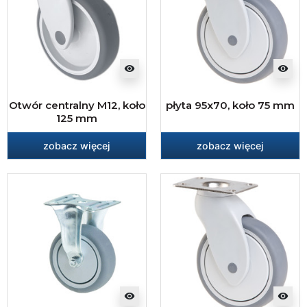
visibility
visibility
Otwór centralny M12, koło
płyta 95x70, koło 75 mm
125 mm
zobacz więcej
zobacz więcej
visibility
visibility