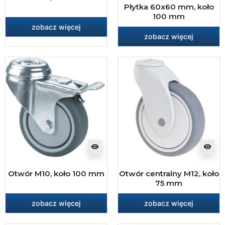
Płytka 60x60 mm, koło
100 mm
zobacz więcej
zobacz więcej
visibility
visibility
Otwór M10, koło 100 mm
Otwór centralny M12, koło
75 mm
zobacz więcej
zobacz więcej