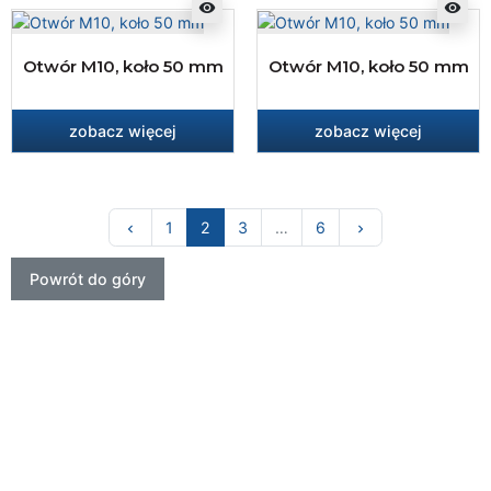
visibility
visibility
Otwór M10, koło 50 mm
Otwór M10, koło 50 mm
zobacz więcej
zobacz więcej
Poprzedni
Następny
1
2
3
…
6
keyboard_arrow_left
keyboard_arrow_right
Powrót do góry