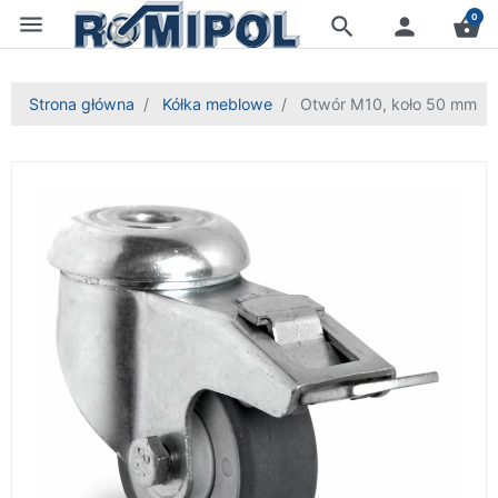
menu
0
search
person
shopping_basket
Strona główna
Kółka meblowe
Otwór M10, koło 50 mm