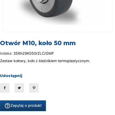
Otwór M10, koło 50 mm
Indeks:
356h29K050rZLC/GMF
Zestaw kołowy, koło z bieżnikiem termoplastycznym.
Udostępnij
Udostępnij
Tweetuj
Pinterest
help_outline
Zapytaj o produkt