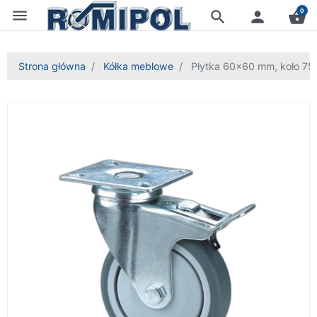
menu
0
search
person
shopping_basket
Strona główna
Kółka meblowe
Płytka 60x60 mm, koło 7