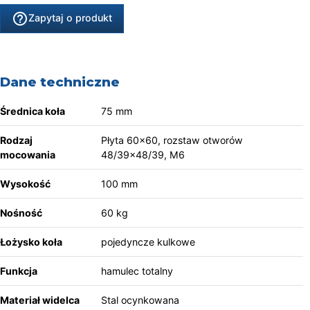
help_outline
Zapytaj o produkt
Dane techniczne
Średnica koła
75 mm
Rodzaj
Płyta 60x60, rozstaw otworów
mocowania
48/39x48/39, M6
Wysokość
100 mm
Nośność
60 kg
Łożysko koła
pojedyncze kulkowe
Funkcja
hamulec totalny
Materiał widelca
Stal ocynkowana