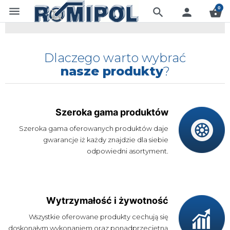
menu
0
search
person
shopping_basket
Dlaczego warto wybrać
nasze produkty
?
Szeroka gama produktów
Szeroka gama oferowanych produktów daje
gwarancje iż każdy znajdzie dla siebie
odpowiedni asortyment.
Wytrzymałość i żywotność
Wszystkie oferowane produkty cechują się
doskonałym wykonaniem oraz ponadprzeciętną