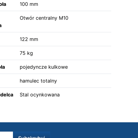
oła
100 mm
Otwór centralny M10
a
122 mm
75 kg
ła
pojedyncze kulkowe
hamulec totalny
idelca
Stal ocynkowana