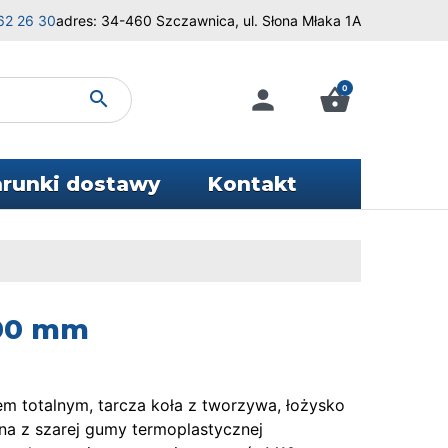
62 26 30
adres: 34-460 Szczawnica, ul. Słona Młaka 1A
0
person
shopping_basket
search
runki dostawy
Kontakt
100 mm
 totalnym, tarcza koła z tworzywa, łożysko
na z szarej gumy termoplastycznej