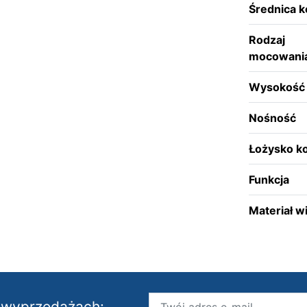
Średnica k
Rodzaj
mocowani
Wysokość
Nośność
Łożysko ko
Funkcja
Materiał w
i wyprzedażach: