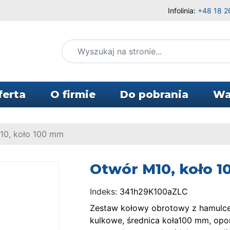
Infolinia:
+48 18 2
ferta
O firmie
Do pobrania
Wa
0, koło 100 mm
Otwór M10, koło 
Indeks:
341h29K100aZLC
Zestaw kołowy obrotowy z hamulcem
kulkowe, średnica koła100 mm, opo