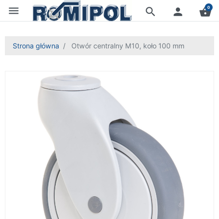
menu
0
search
person
shopping_basket
Strona główna
Otwór centralny M10, koło 100 mm