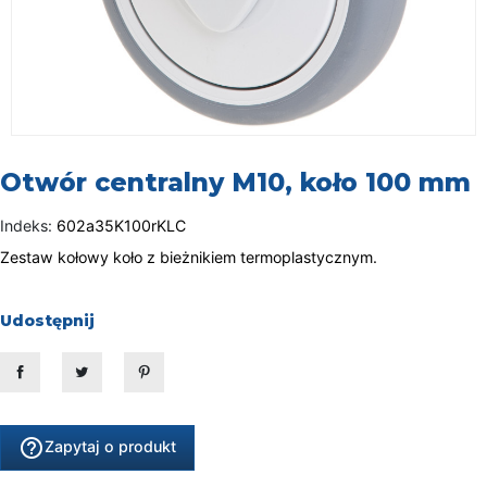
Otwór centralny M10, koło 100 mm
Indeks:
602a35K100rKLC
Zestaw kołowy koło z bieżnikiem termoplastycznym.
Udostępnij
Udostępnij
Tweetuj
Pinterest
help_outline
Zapytaj o produkt