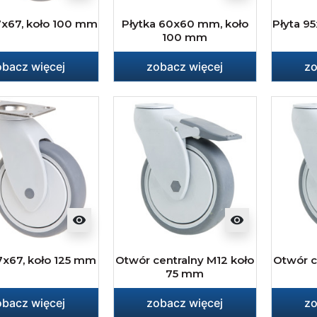
7x67, koło 100 mm
Płytka 60x60 mm, koło
Płyta 9
100 mm
obacz więcej
zobacz więcej
zo
visibility
visibility
7x67, koło 125 mm
Otwór centralny M12 koło
Otwór c
75 mm
obacz więcej
zobacz więcej
zo