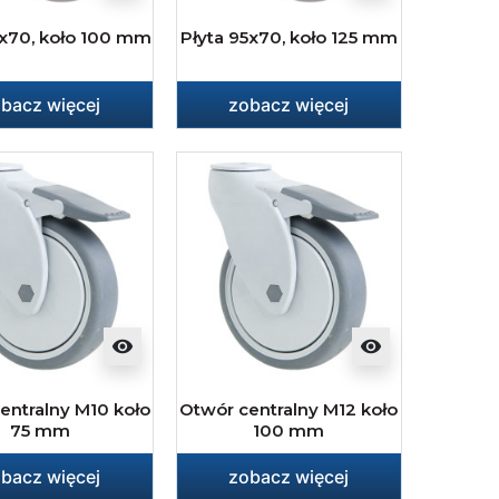
5x70, koło 100 mm
Płyta 95x70, koło 125 mm
bacz więcej
zobacz więcej
visibility
visibility
entralny M10 koło
Otwór centralny M12 koło
75 mm
100 mm
bacz więcej
zobacz więcej