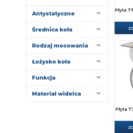
Płyta 7

Antystatyczne
z

Średnica koła

Rodzaj mocowania

Łożysko koła

Funkcja

Materiał widelca
Płyta 7
z