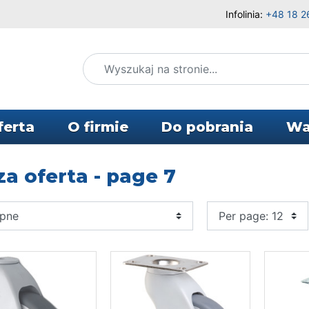
Infolinia:
+48 18 2
ferta
O firmie
Do pobrania
Wa
a oferta - page 7