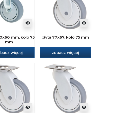
visibility
visibility
60x60 mm, koło 75
płyta 77x67, koło 75 mm
mm
bacz więcej
zobacz więcej
visibility
visibility