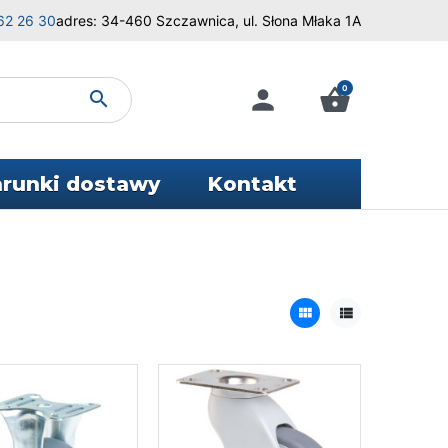
62 26 30
adres: 34-460 Szczawnica, ul. Słona Młaka 1A
0
person
shopping_basket
search
runki dostawy
Kontakt
view_module
view_list