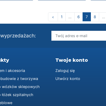
Poprzedni
1
…
6
7
8
…
keyboard_arrow_left
i wyprzedażach:
kty
Twoje konto
em i akcesoria
Zaloguj się
obudowie z tworzywa
Utwórz konto
o wózków sklepowych
 łóżek szpitalnych
eblowe