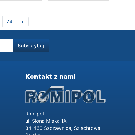
Następny
24
keyboard_arrow_right
Kontakt z nami
Romipol
ul. Słona Młaka 1A
34-460 Szczawnica, Szlachtowa