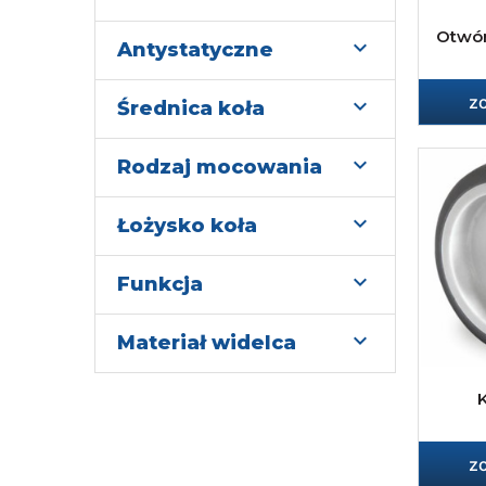
Otwór

Antystatyczne
z

Średnica koła

Rodzaj mocowania

Łożysko koła

Funkcja

Materiał widelca
z