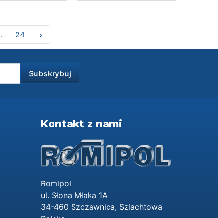
Następny
…
24
keyboard_arrow_right
Kontakt z nami
Romipol
ul. Słona Młaka 1A
34-460 Szczawnica, Szlachtowa