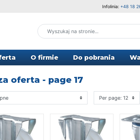
Infolinia:
+48 18 2
ferta
O firmie
Do pobrania
Wa
a oferta - page 17