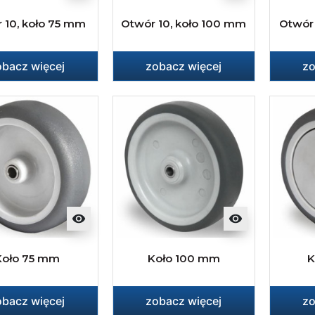
 10, koło 75 mm
Otwór 10, koło 100 mm
Otwór 
obacz więcej
zobacz więcej
zo
visibility
visibility
Koło 75 mm
Koło 100 mm
K
obacz więcej
zobacz więcej
zo