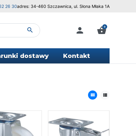
62 26 30
adres: 34-460 Szczawnica, ul. Słona Młaka 1A
0
person
shopping_basket
search
runki dostawy
Kontakt
view_module
view_list