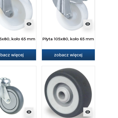
visibility
visibility
05x80, koło 65 mm
Płyta 105x80, koło 65 mm
bacz więcej
zobacz więcej
visibility
visibility