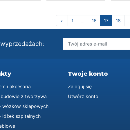
Poprzedni
1
…
16
17
18
keyboard_arrow_left
i wyprzedażach:
kty
Twoje konto
em i akcesoria
Zaloguj się
obudowie z tworzywa
Utwórz konto
o wózków sklepowych
 łóżek szpitalnych
eblowe