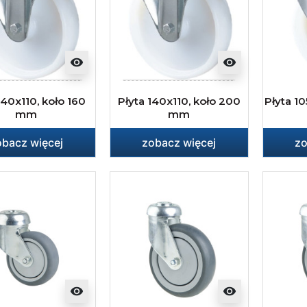
visibility
visibility
140x110, koło 160
Płyta 140x110, koło 200
Płyta 1
mm
mm
obacz więcej
zobacz więcej
zo
visibility
visibility