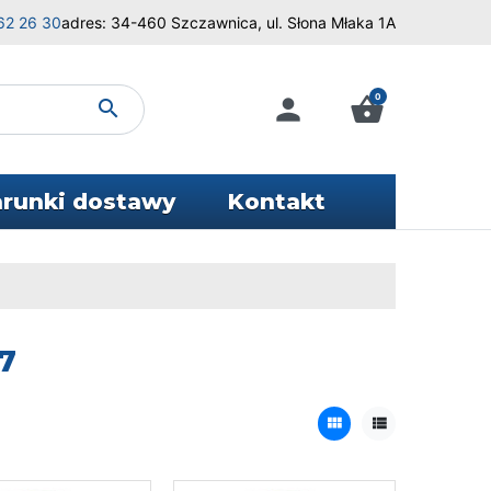
62 26 30
adres: 34-460 Szczawnica, ul. Słona Młaka 1A
0
person
shopping_basket
search
runki dostawy
Kontakt
7
view_module
view_list