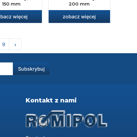
150 mm
200 mm
bacz więcej
zobacz więcej
Następny
9
keyboard_arrow_right
Kontakt z nami