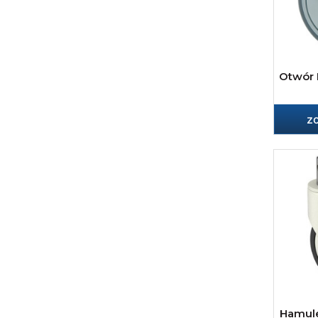
Otwór 
z
Hamule