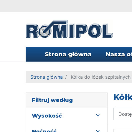
Strona główna
Nasza o
Strona główna
Kółka do łóżek szpitalnych
Kółk
Filtruj według

Wysokość

Nośność