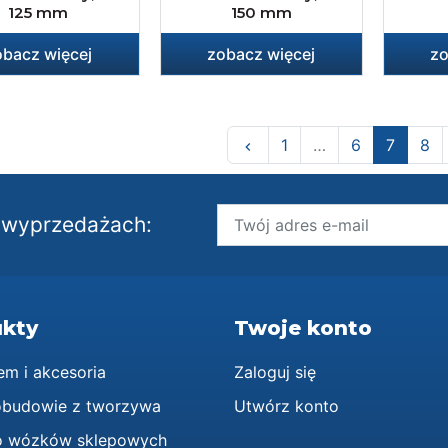
125 mm
150 mm
obacz więcej
zobacz więcej
zo
Poprzedni
1
…
6
7
8
keyboard_arrow_left
i wyprzedażach:
kty
Twoje konto
em i akcesoria
Zaloguj się
obudowie z tworzywa
Utwórz konto
o wózków sklepowych