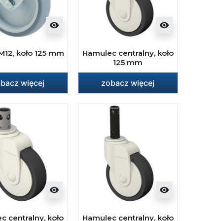
visibility
visibility
M12, koło 125 mm
Hamulec centralny, koło
125 mm
bacz więcej
zobacz więcej
visibility
visibility
c centralny, koło
Hamulec centralny, koło