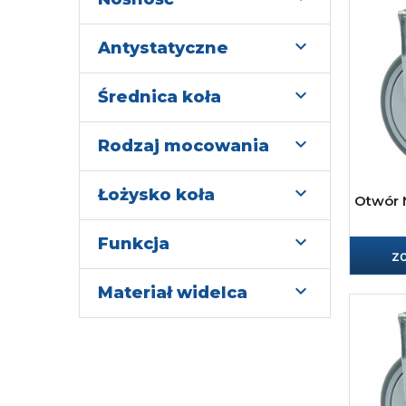

Antystatyczne

Średnica koła

Rodzaj mocowania

Łożysko koła
Otwór 

Funkcja
z

Materiał widelca