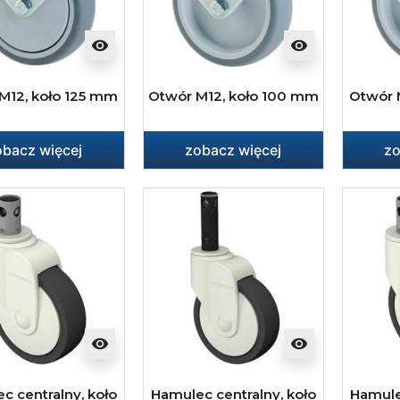
visibility
visibility
M12, koło 125 mm
Otwór M12, koło 100 mm
Otwór 
obacz więcej
zobacz więcej
zo
visibility
visibility
c centralny, koło
Hamulec centralny, koło
Hamule