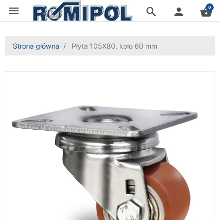
menu
0
search
person
shopping_basket
Strona główna
Płyta 105X80, koło 60 mm