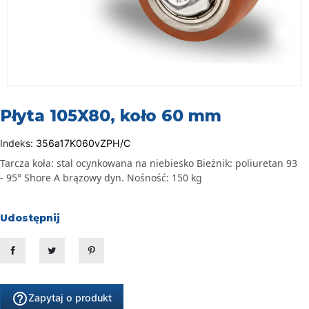
Płyta 105X80, koło 60 mm
Indeks:
356a17K060vZPH/C
Tarcza koła:
stal ocynkowana na niebiesko Bieżnik: poliuretan 93
- 95° Shore A brązowy dyn. Nośność: 150 kg
Udostępnij
Udostępnij
Tweetuj
Pinterest
help_outline
Zapytaj o produkt