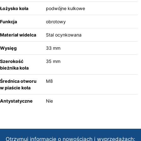
Łożysko koła
podwójne kulkowe
Funkcja
obrotowy
Materiał widelca
Stal ocynkowana
Wysięg
33 mm
Szerokość
35 mm
bieżnika koła
Średnica otworu
M8
w piaście koła
Antystatyczne
Nie
Otrzymuj informacje o nowościach i wyprzedażach: