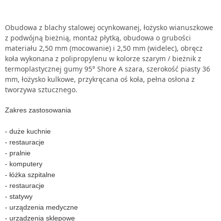
Obudowa z blachy stalowej ocynkowanej, łożysko wianuszkowe
z podwójną bieżnią, montaż płytką
, obudowa o grubości
materiału 2,50 mm (mocowanie) i 2,50 mm (widelec), obręcz
koła wykonana z polipropylenu w kolorze szarym / bieżnik z
termoplastycznej gumy 95° Shore A szara, szerokość piasty 36
mm, łożysko kulkowe, przykręcana oś koła, pełna osłona z
tworzywa sztucznego.
Zakres zastosowania
- duże kuchnie
- restauracje
- pralnie
- komputery
- łóżka szpitalne
- restauracje
- statywy
- urządzenia medyczne
- urządzenia sklepowe