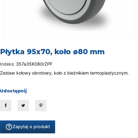
Płytka 95x70, koło ø80 mm
Indeks:
357a35K080rZPF
Zestaw kołowy obrotowy, koło z bieżnikiem termoplastycznym.
Udostępnij
Udostępnij
Tweetuj
Pinterest
help_outline
Zapytaj o produkt