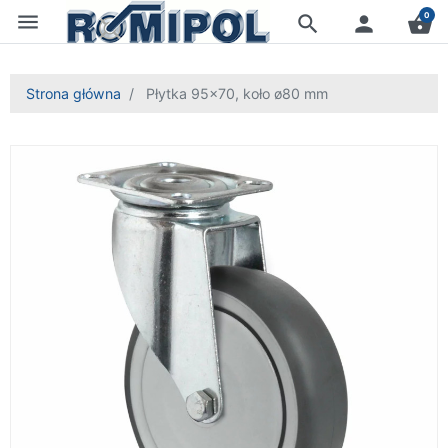
menu
0
search
person
shopping_basket
Strona główna
Płytka 95x70, koło ø80 mm