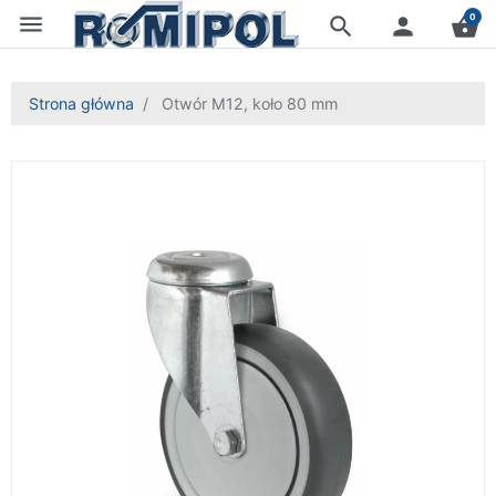
menu
0
search
person
shopping_basket
Strona główna
Otwór M12, koło 80 mm