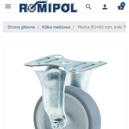
menu
0
search
person
shopping_basket
Strona główna
Kółka meblowe
Płytka 60x60 mm, koło 7