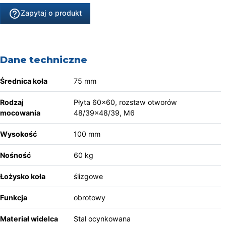
help_outline
Zapytaj o produkt
Dane techniczne
Średnica koła
75 mm
Rodzaj
Płyta 60x60, rozstaw otworów
mocowania
48/39x48/39, M6
Wysokość
100 mm
Nośność
60 kg
Łożysko koła
ślizgowe
Funkcja
obrotowy
Materiał widelca
Stal ocynkowana