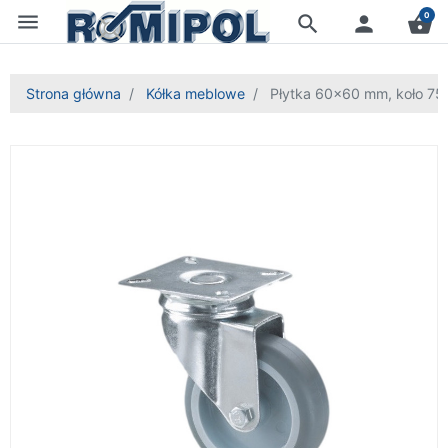
menu
0
search
person
shopping_basket
Strona główna
Kółka meblowe
Płytka 60x60 mm, koło 7