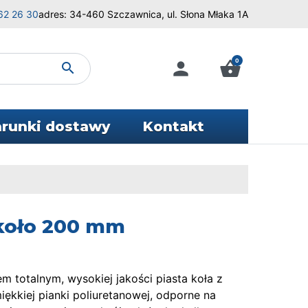
62 26 30
adres: 34-460 Szczawnica, ul. Słona Młaka 1A
0
person
shopping_basket
search
runki dostawy
Kontakt
 koło 200 mm
 totalnym, wysokiej jakości piasta koła z
iękkiej pianki poliuretanowej, odporne na