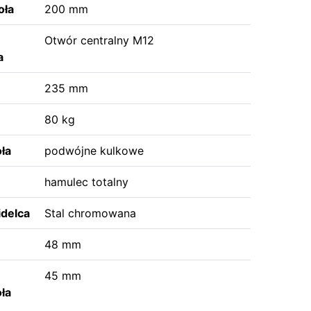
oła
200 mm
Otwór centralny M12
a
235 mm
80 kg
ła
podwójne kulkowe
hamulec totalny
idelca
Stal chromowana
48 mm
45 mm
oła