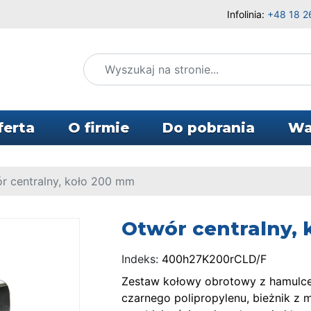
Infolinia:
+48 18 2
ferta
O firmie
Do pobrania
Wa
r centralny, koło 200 mm
Otwór centralny,
Indeks:
400h27K200rCLD/F
Zestaw kołowy obrotowy z hamulcem
czarnego polipropylenu, bieżnik z m