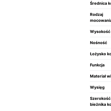
Średnica k
Rodzaj
mocowani
Wysokość
Nośność
Łożysko ko
Funkcja
Materiał w
Wysięg
Szerokość
bieżnika k