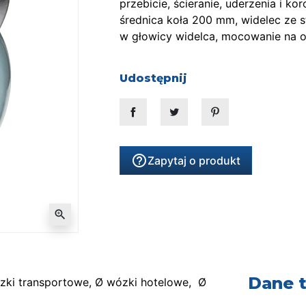
przebicie, ścieranie, uderzenia i k
średnica koła 200 mm, widelec ze s
w głowicy widelca, mocowanie na 
Udostępnij
Udostępnij
Tweetuj
Pinterest
help_outline
Zapytaj o produkt
zoom_in
Dane 
zki transportowe, Ø wózki hotelowe, Ø