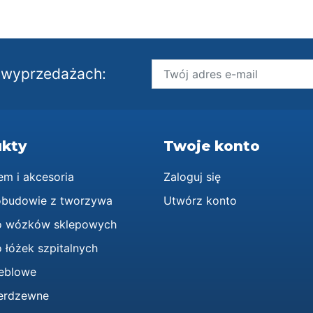
i wyprzedażach:
kty
Twoje konto
em i akcesoria
Zaloguj się
obudowie z tworzywa
Utwórz konto
o wózków sklepowych
 łóżek szpitalnych
eblowe
ierdzewne