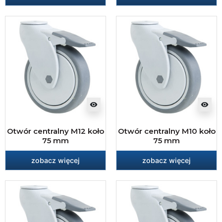
visibility
visibility
Otwór centralny M12 koło
Otwór centralny M10 koło
75 mm
75 mm
zobacz więcej
zobacz więcej