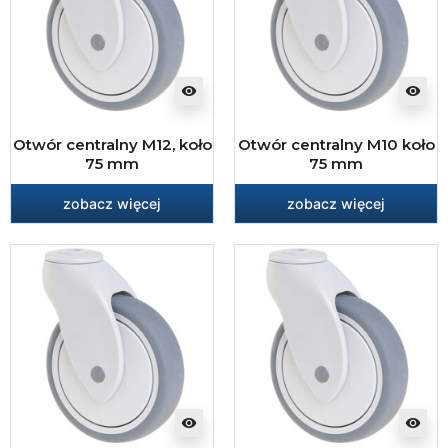
visibility
visibility
Otwór centralny M12, koło
Otwór centralny M10 koło
75 mm
75 mm
zobacz więcej
zobacz więcej
visibility
visibility