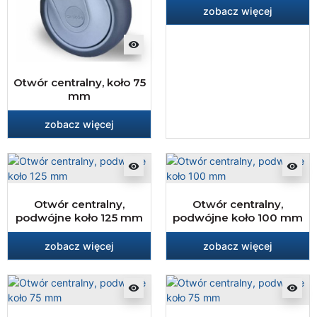
zobacz więcej
visibility
Otwór centralny, koło 75
mm
zobacz więcej
visibility
visibility
Otwór centralny,
Otwór centralny,
podwójne koło 125 mm
podwójne koło 100 mm
zobacz więcej
zobacz więcej
visibility
visibility