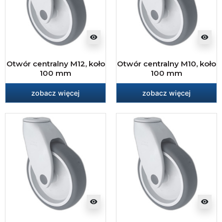
visibility
visibility
Otwór centralny M12, koło
Otwór centralny M10, koło
100 mm
100 mm
zobacz więcej
zobacz więcej
visibility
visibility