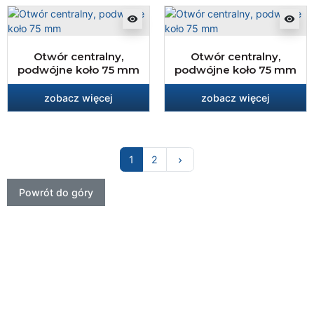
visibility
visibility
Otwór centralny,
Otwór centralny,
podwójne koło 75 mm
podwójne koło 75 mm
zobacz więcej
zobacz więcej
Następny
1
2
keyboard_arrow_right
Powrót do góry