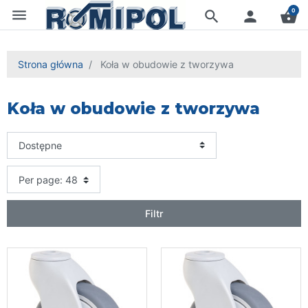
menu
0
search
person
shopping_basket
Strona główna
Koła w obudowie z tworzywa
Koła w obudowie z tworzywa
Filtr