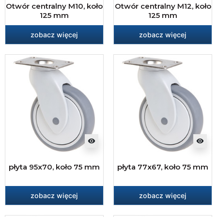
Otwór centralny M10, koło
Otwór centralny M12, koło
125 mm
125 mm
zobacz więcej
zobacz więcej
visibility
visibility
płyta 95x70, koło 75 mm
płyta 77x67, koło 75 mm
zobacz więcej
zobacz więcej