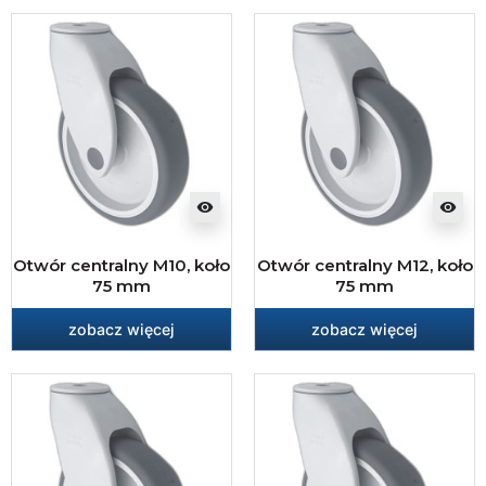
visibility
visibility
Otwór centralny M10, koło
Otwór centralny M12, koło
75 mm
75 mm
zobacz więcej
zobacz więcej