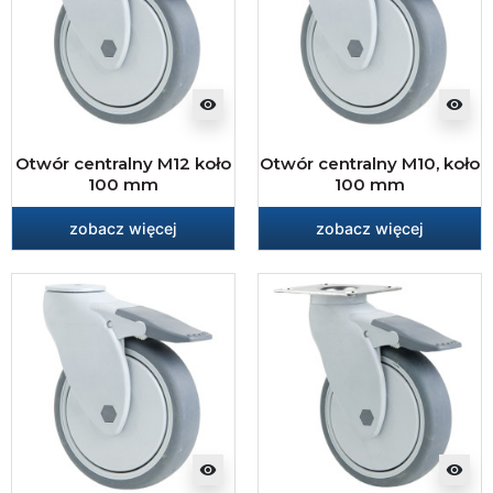
visibility
visibility
Otwór centralny M12 koło
Otwór centralny M10, koło
100 mm
100 mm
zobacz więcej
zobacz więcej
visibility
visibility