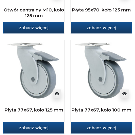
Otwór centralny M10, koło
Płyta 95x70, koło 125 mm
125 mm
zobacz więcej
zobacz więcej
visibility
visibility
Płyta 77x67, koło 125 mm
Płyta 77x67, koło 100 mm
zobacz więcej
zobacz więcej