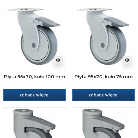
visibility
visibility
Płyta 95x70, koło 100 mm
Płyta 95x70, koło 75 mm
zobacz więcej
zobacz więcej