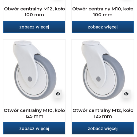
Otwór centralny M12, koło
Otwór centralny M10, koło
100 mm
100 mm
zobacz więcej
zobacz więcej
visibility
visibility
Otwór centralny M10, koło
Otwór centralny M12, koło
125 mm
125 mm
zobacz więcej
zobacz więcej